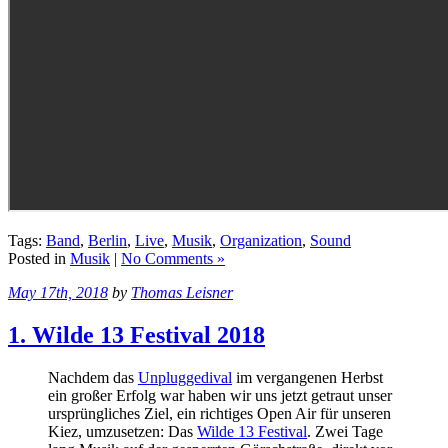
Tags:
Band
,
Berlin
,
Live
,
Musik
,
Organization
,
Sound
Posted in
Musik
|
No Comments »
May 17th, 2018
by
Thomas Leisner
1. Wilde 13 Festival 2018
Nachdem das
Unpluggedival
im vergangenen Herbst
ein großer Erfolg war haben wir uns jetzt getraut unser
ursprüngliches Ziel, ein richtiges Open Air für unseren
Kiez, umzusetzen: Das
Wilde 13 Festival
. Zwei Tage