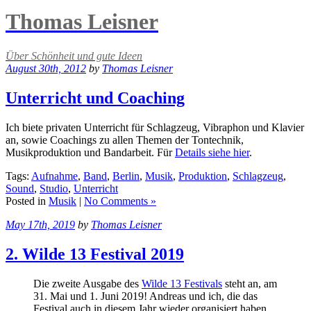
Thomas Leisner
Über Schönheit und gute Ideen
August 30th, 2012
by
Thomas Leisner
Unterricht und Coaching
Ich biete privaten Unterricht für Schlagzeug, Vibraphon und Klavier
an, sowie Coachings zu allen Themen der Tontechnik,
Musikproduktion und Bandarbeit. Für
Details siehe hier
.
Tags:
Aufnahme
,
Band
,
Berlin
,
Musik
,
Produktion
,
Schlagzeug
,
Sound
,
Studio
,
Unterricht
Posted in
Musik
|
No Comments »
May 17th, 2019
by
Thomas Leisner
2. Wilde 13 Festival 2019
Die zweite Ausgabe des
Wilde 13 Festivals
steht an, am
31. Mai und 1. Juni 2019! Andreas und ich, die das
Festival auch in diesem Jahr wieder organisiert haben,