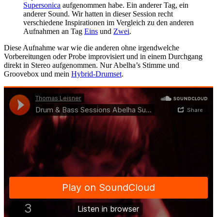
Supersonica
aufgenommen habe. Ein anderer Tag, ein
anderer Sound. Wir hatten in dieser Session recht
verschiedene Inspirationen im Vergleich zu den anderen
Aufnahmen an Tag
Eins
und
Zwei
.
Diese Aufnahme war wie die anderen ohne irgendwelche
Vorbereitungen oder Probe improvisiert und in einem Durchgang
direkt in Stereo aufgenommen. Nur Abelha’s Stimme und
Groovebox und mein
Hybrid-Drumset
.