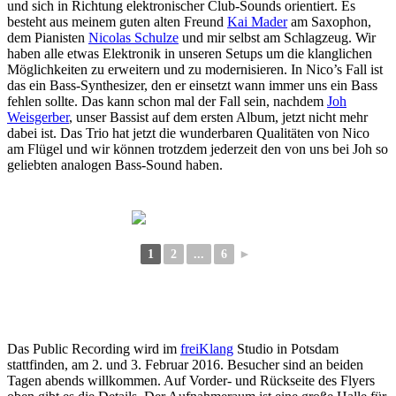
und sich in Richtung elektronischer Club-Sounds orientiert. Es
besteht aus meinem guten alten Freund
Kai Mader
am Saxophon,
dem Pianisten
Nicolas Schulze
und mir selbst am Schlagzeug. Wir
haben alle etwas Elektronik in unseren Setups um die klanglichen
Möglichkeiten zu erweitern und zu modernisieren. In Nico’s Fall ist
das ein Bass-Synthesizer, den er einsetzt wann immer uns ein Bass
fehlen sollte. Das kann schon mal der Fall sein, nachdem
Joh
Weisgerber
, unser Bassist auf dem ersten Album, jetzt nicht mehr
dabei ist. Das Trio hat jetzt die wunderbaren Qualitäten von Nico
am Flügel und wir können trotzdem jederzeit den von uns bei Joh so
geliebten analogen Bass-Sound haben.
1
2
...
6
►
Das Public Recording wird im
freiKlang
Studio in Potsdam
stattfinden, am 2. und 3. Februar 2016. Besucher sind an beiden
Tagen abends willkommen. Auf Vorder- und Rückseite des Flyers