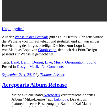
Unpluggedival
Auf der
Webseite des Festivals
gibt es alle Details. Übrigens wurde
die Webseite von mir aufgebaut und gestaltet, und ich war an der
Entwicklung des Logos beteiligt. Die Idee zum Logo kam
von Matthias Lopp von
Graphscape
, der auch das Print-Design
passend zur Webseite gemacht hat.
Tags:
Band
,
Berlin
,
Design
,
Live
,
Musik
,
Organisation
,
Sound
Posted in
Design
,
Musik
|
No Comments »
September 21st, 2016
by
Thomas Leisner
Acrepearls Album Release
Meine aktuelle Band
Acrepearls
veröffentlicht ihr erstes
Album “Mikrokosmos” auf
Lalonova
. Das Album
featured die erste Besetzung der Band mit Kai Mader –