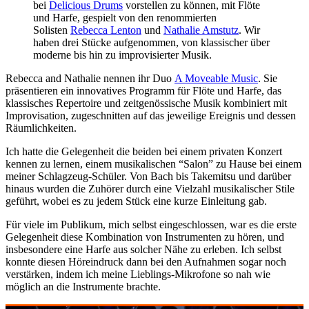
bei
Delicious Drums
vorstellen zu können, mit Flöte
und Harfe, gespielt von den renommierten
Solisten
Rebecca Lenton
und
Nathalie Amstutz
. Wir
haben drei Stücke aufgenommen, von klassischer über
moderne bis hin zu improvisierter Musik.
Rebecca and Nathalie nennen ihr Duo
A Moveable Music
. Sie
präsentieren ein innovatives Programm für Flöte und Harfe, das
klassisches Repertoire und zeitgenössische Musik kombiniert mit
Improvisation, zugeschnitten auf das jeweilige Ereignis und dessen
Räumlichkeiten.
Ich hatte die Gelegenheit die beiden bei einem privaten Konzert
kennen zu lernen, einem musikalischen “Salon” zu Hause bei einem
meiner Schlagzeug-Schüler. Von Bach bis Takemitsu und darüber
hinaus wurden die Zuhörer durch eine Vielzahl musikalischer Stile
geführt, wobei es zu jedem Stück eine kurze Einleitung gab.
Für viele im Publikum, mich selbst eingeschlossen, war es die erste
Gelegenheit diese Kombination von Instrumenten zu hören, und
insbesondere eine Harfe aus solcher Nähe zu erleben. Ich selbst
konnte diesen Höreindruck dann bei den Aufnahmen sogar noch
verstärken, indem ich meine Lieblings-Mikrofone so nah wie
möglich an die Instrumente brachte.