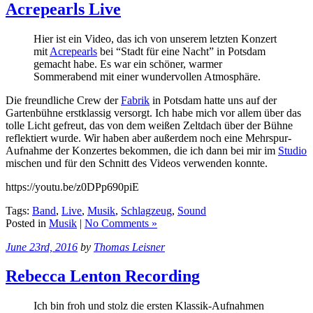
Acrepearls Live
Hier ist ein Video, das ich von unserem letzten Konzert
mit
Acrepearls
bei “Stadt für eine Nacht” in Potsdam
gemacht habe. Es war ein schöner, warmer
Sommerabend mit einer wundervollen Atmosphäre.
Die freundliche Crew der
Fabrik
in Potsdam hatte uns auf der
Gartenbühne erstklassig versorgt. Ich habe mich vor allem über das
tolle Licht gefreut, das von dem weißen Zeltdach über der Bühne
reflektiert wurde. Wir haben aber außerdem noch eine Mehrspur-
Aufnahme der Konzertes bekommen, die ich dann bei mir im
Studio
mischen und für den Schnitt des Videos verwenden konnte.
https://youtu.be/z0DPp690piE
Tags:
Band
,
Live
,
Musik
,
Schlagzeug
,
Sound
Posted in
Musik
|
No Comments »
June 23rd, 2016
by
Thomas Leisner
Rebecca Lenton Recording
Ich bin froh und stolz die ersten Klassik-Aufnahmen