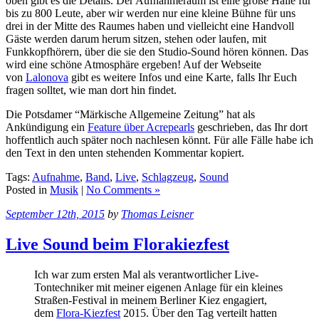
oben gibt es die Details. Der Aufnahmeraum ist eine große Halle für
bis zu 800 Leute, aber wir werden nur eine kleine Bühne für uns
drei in der Mitte des Raumes haben und vielleicht eine Handvoll
Gäste werden darum herum sitzen, stehen oder laufen, mit
Funkkopfhörern, über die sie den Studio-Sound hören können. Das
wird eine schöne Atmosphäre ergeben! Auf der Webseite
von
Lalonova
gibt es weitere Infos und eine Karte, falls Ihr Euch
fragen solltet, wie man dort hin findet.
Die Potsdamer “Märkische Allgemeine Zeitung” hat als
Ankündigung ein
Feature über Acrepearls
geschrieben, das Ihr dort
hoffentlich auch später noch nachlesen könnt. Für alle Fälle habe ich
den Text in den unten stehenden Kommentar kopiert.
Tags:
Aufnahme
,
Band
,
Live
,
Schlagzeug
,
Sound
Posted in
Musik
|
No Comments »
September 12th, 2015
by
Thomas Leisner
Live Sound beim Florakiezfest
Ich war zum ersten Mal als verantwortlicher Live-
Tontechniker mit meiner eigenen Anlage für ein kleines
Straßen-Festival in meinem Berliner Kiez engagiert,
dem
Flora-Kiezfest
2015. Über den Tag verteilt hatten