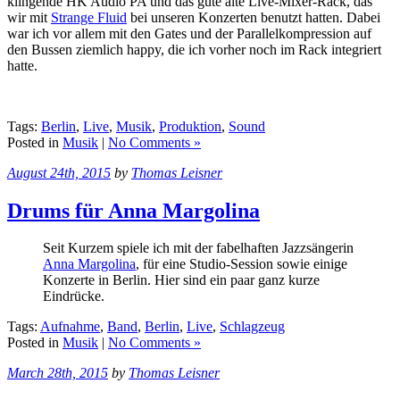
klingende HK Audio PA und das gute alte Live-Mixer-Rack, das
wir mit
Strange Fluid
bei unseren Konzerten benutzt hatten. Dabei
war ich vor allem mit den Gates und der Parallelkompression auf
den Bussen ziemlich happy, die ich vorher noch im Rack integriert
hatte.
Tags:
Berlin
,
Live
,
Musik
,
Produktion
,
Sound
Posted in
Musik
|
No Comments »
August 24th, 2015
by
Thomas Leisner
Drums für Anna Margolina
Seit Kurzem spiele ich mit der fabelhaften Jazzsängerin
Anna Margolina
, für eine Studio-Session sowie einige
Konzerte in Berlin. Hier sind ein paar ganz kurze
Eindrücke.
Tags:
Aufnahme
,
Band
,
Berlin
,
Live
,
Schlagzeug
Posted in
Musik
|
No Comments »
March 28th, 2015
by
Thomas Leisner