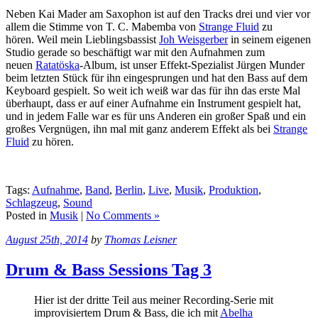
Neben Kai Mader am Saxophon ist auf den Tracks drei und vier vor
allem die Stimme von T. C. Mabemba von
Strange Fluid
zu
hören. Weil mein Lieblingsbassist
Joh Weisgerber
in seinem eigenen
Studio gerade so beschäftigt war mit den Aufnahmen zum
neuen
Ratatöska
-Album, ist unser Effekt-Spezialist Jürgen Munder
beim letzten Stück für ihn eingesprungen und hat den Bass auf dem
Keyboard gespielt. So weit ich weiß war das für ihn das erste Mal
überhaupt, dass er auf einer Aufnahme ein Instrument gespielt hat,
und in jedem Falle war es für uns Anderen ein großer Spaß und ein
großes Vergnügen, ihn mal mit ganz anderem Effekt als bei
Strange
Fluid
zu hören.
Tags:
Aufnahme
,
Band
,
Berlin
,
Live
,
Musik
,
Produktion
,
Schlagzeug
,
Sound
Posted in
Musik
|
No Comments »
August 25th, 2014
by
Thomas Leisner
Drum & Bass Sessions Tag 3
Hier ist der dritte Teil aus meiner Recording-Serie mit
improvisiertem Drum & Bass, die ich mit
Abelha