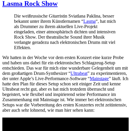
Lasma Rock Show
Die weißrussische Gitarristin Sviatlana Paklina, besser
bekannt unter ihrem Künstlernamen “
Lasma
“, hat mich
als Drummer zu ihrem aktuellen Live-Projekt
eingeladen, einer atmosphärisch dichten und intensiven
Rock Show. Der theatralische Sound ihrer Musik
verlangte geradezu nach elektronischen Drums mit viel
Effekten.
Wir hatten in der Woche vor dem ersten Konzert eine kurze Probe
und haben uns dabei für ein elektronisches Schlagzeug-Setup
entschieden. Das war für mich eine wunderbare Gelegenheit um mit
dem großartigen Drum-Synthesizer “
Ultrabeat
” zu experimentieren,
der unter Apple’s Live-Performance-Software “
Mainstage
” läuft. Ich
hatte den Plan für dieses Setup schon seit einiger Zeit und kenne
Ultrabeat recht gut, aber es hat mich trotzdem überrascht und
begeistert, wie flexibel und inspirierend seine Performance im
Zusammenhang mit Mainstage ist. Wie immer bei elektronischen
Setups war die Vorbereitung des ersten Konzertes recht zeitintensiv,
aber auch sehr lohnend, wie man hier sehen kann: