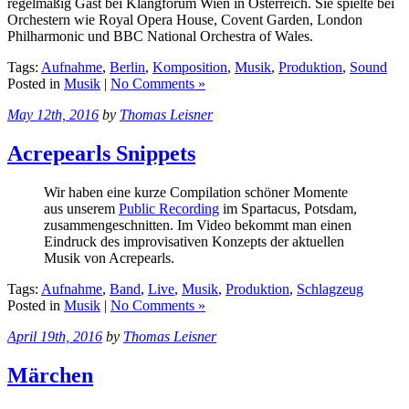
regelmäßig Gast bei Klangforum Wien in Österreich. Sie spielte bei
Orchestern wie Royal Opera House, Covent Garden, London
Philharmonic und BBC National Orchestra of Wales.
Tags:
Aufnahme
,
Berlin
,
Komposition
,
Musik
,
Produktion
,
Sound
Posted in
Musik
|
No Comments »
May 12th, 2016
by
Thomas Leisner
Acrepearls Snippets
Wir haben eine kurze Compilation schöner Momente
aus unserem
Public Recording
im Spartacus, Potsdam,
zusammengeschnitten. Im Video bekommt man einen
Eindruck des improvisativen Konzepts der aktuellen
Musik von Acrepearls.
Tags:
Aufnahme
,
Band
,
Live
,
Musik
,
Produktion
,
Schlagzeug
Posted in
Musik
|
No Comments »
April 19th, 2016
by
Thomas Leisner
Märchen