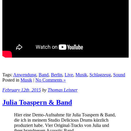
Tags:
Anwendung
,
Band
,
Berlin
,
Live
,
Musik
,
Schlagzeug
,
Sound
Posted in
Musik
|
No Comments »
February 12th, 2015
by
Thomas Leisner
Julia Toaspern & Band
Hier eine Demo-Aufnahme für Julia Toaspern & Band,
die ich in meinem Studio Delicious Drums kürzlich
produziert habe. Vier Original-Tracks von Julia und
ihrer brandneuen Acoustic Band.