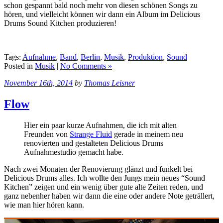
schon gespannt bald noch mehr von diesen schönen Songs zu
hören, und vielleicht können wir dann ein Album im Delicious
Drums Sound Kitchen produzieren!
Tags:
Aufnahme
,
Band
,
Berlin
,
Musik
,
Produktion
,
Sound
Posted in
Musik
|
No Comments »
November 16th, 2014
by
Thomas Leisner
Flow
Hier ein paar kurze Aufnahmen, die ich mit alten
Freunden von
Strange Fluid
gerade in meinem neu
renovierten und gestalteten Delicious Drums
Aufnahmestudio gemacht habe.
Nach zwei Monaten der Renovierung glänzt und funkelt bei
Delicious Drums alles. Ich wollte den Jungs mein neues “Sound
Kitchen” zeigen und ein wenig über gute alte Zeiten reden, und
ganz nebenher haben wir dann die eine oder andere Note geträllert,
wie man hier hören kann.