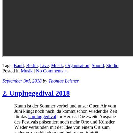
Tags:
Band
,
Berlin
,
Live
,
Musik
,
Organisation
,
Sound
,
Studio
Posted in
Musik
|
No Comments »
September 3rd, 2018
by
Thomas Leisner
2. Unpluggedival 2018
Kaum ist der Sommer vorbei und unser Open Air vom
Juni klingt noch nach, da kommt schon wieder die Zeit
für das
Unpluggedival
im Herbst. Die zweite Ausgabe
des Festivals präsentiert noch mehr Orte und Künstler.
Wieder verbunden mit der Idee von einem Ort zum
anderen zu schlendern und bei freiem Eintritt