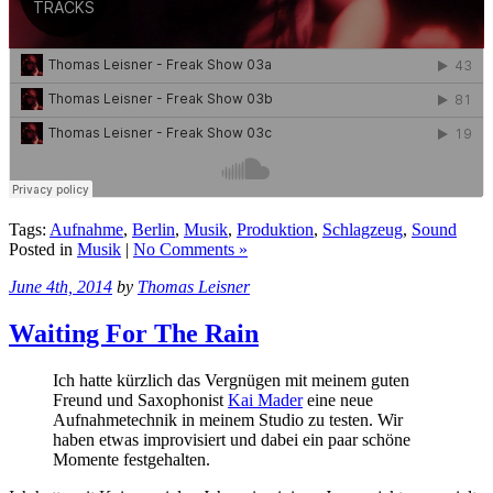
Tags:
Aufnahme
,
Berlin
,
Musik
,
Produktion
,
Schlagzeug
,
Sound
Posted in
Musik
|
No Comments »
June 4th, 2014
by
Thomas Leisner
Waiting For The Rain
Ich hatte kürzlich das Vergnügen mit meinem guten
Freund und Saxophonist
Kai Mader
eine neue
Aufnahmetechnik in meinem Studio zu testen. Wir
haben etwas improvisiert und dabei ein paar schöne
Momente festgehalten.