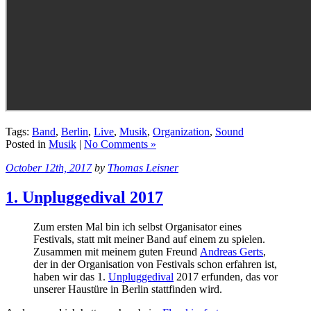
Tags:
Band
,
Berlin
,
Live
,
Musik
,
Organization
,
Sound
Posted in
Musik
|
No Comments »
October 12th, 2017
by
Thomas Leisner
1. Unpluggedival 2017
Zum ersten Mal bin ich selbst Organisator eines
Festivals, statt mit meiner Band auf einem zu spielen.
Zusammen mit meinem guten Freund
Andreas Gerts
,
der in der Organisation von Festivals schon erfahren ist,
haben wir das 1.
Unpluggedival
2017 erfunden, das vor
unserer Haustüre in Berlin stattfinden wird.