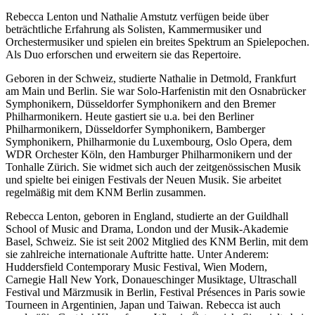
Rebecca Lenton und Nathalie Amstutz verfügen beide über
beträchtliche Erfahrung als Solisten, Kammermusiker und
Orchestermusiker und spielen ein breites Spektrum an Spielepochen.
Als Duo erforschen und erweitern sie das Repertoire.
Geboren in der Schweiz, studierte Nathalie in Detmold, Frankfurt
am Main und Berlin. Sie war Solo-Harfenistin mit den Osnabrücker
Symphonikern, Düsseldorfer Symphonikern and den Bremer
Philharmonikern. Heute gastiert sie u.a. bei den Berliner
Philharmonikern, Düsseldorfer Symphonikern, Bamberger
Symphonikern, Philharmonie du Luxembourg, Oslo Opera, dem
WDR Orchester Köln, den Hamburger Philharmonikern und der
Tonhalle Zürich. Sie widmet sich auch der zeitgenössischen Musik
und spielte bei einigen Festivals der Neuen Musik. Sie arbeitet
regelmäßig mit dem KNM Berlin zusammen.
Rebecca Lenton, geboren in England, studierte an der Guildhall
School of Music and Drama, London und der Musik-Akademie
Basel, Schweiz. Sie ist seit 2002 Mitglied des KNM Berlin, mit dem
sie zahlreiche internationale Auftritte hatte. Unter Anderem:
Huddersfield Contemporary Music Festival, Wien Modern,
Carnegie Hall New York, Donaueschinger Musiktage, Ultraschall
Festival und Märzmusik in Berlin, Festival Présences in Paris sowie
Tourneen in Argentinien, Japan und Taiwan. Rebecca ist auch