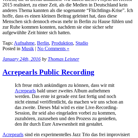
2015 realisiert, zu einer Zeit, als die Medien in Deutschland kein
anderes Thema kannten als die sogenannte “Flüchtlings-Krise”. Ich
hoffe, dass es einen kleinen Beitrag geleistet hat, dass diese
Menschen sich dennoch etwas mehr in Berlin zu Hause fühlen und
zur Ruhe kommen konnten, nachdem sie eine sicher sehr
aufgewühlte Zeit hinter sich hatten.
Tags:
Aufnahme
,
Berlin
,
Produktion
,
Studio
Posted in
Musik
|
No Comments »
January 24th, 2016
by
Thomas Leisner
Acrepearls Public Recording
Ich freue mich ankündigen zu können, dass wir mit
Acrepearls
bald unser zweites Album aufnehmen
werden. Das erste ist gerade erst fast fertig und noch
nicht einmal veröffentlicht, da machen wir uns schon an
das zweite. Dieses Mal wird es eine Live-Recording-
Session, ihr seid also eingeladen vorbei zu kommen,
zuzuhören, zuzusehen und den Prozess zu genießen,
den ihr durch Eure Anwesenheit mit gestaltet.
Acrepearls
sind ein experimentelles Jazz Trio das frei improvisiert