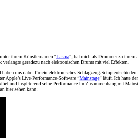
t unter ihrem Künstlernamen “
Lasma
“, hat mich als Drummer zu ihrem a
 verlangte geradezu nach elektronischen Drums mit viel Effekten.
d haben uns dabei für ein elektronisches Schlagzeug-Setup entschiede
nter Apple’s Live-Performance-Software “
Mainstage
” läuft. Ich hatte d
flexibel und inspirierend seine Performance im Zusammenhang mit Mains
man hier sehen kann: