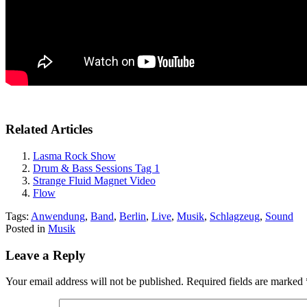
Related Articles
Lasma Rock Show
Drum & Bass Sessions Tag 1
Strange Fluid Magnet Video
Flow
Tags:
Anwendung
,
Band
,
Berlin
,
Live
,
Musik
,
Schlagzeug
,
Sound
Posted in
Musik
Leave a Reply
Your email address will not be published.
Required fields are marked