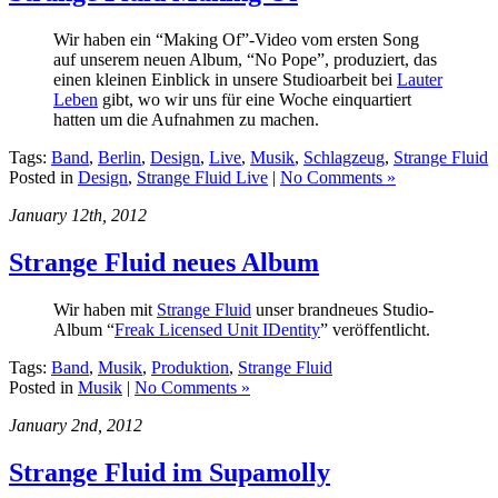
Wir haben ein “Making Of”-Video vom ersten Song
auf unserem neuen Album, “No Pope”, produziert, das
einen kleinen Einblick in unsere Studioarbeit bei
Lauter
Leben
gibt, wo wir uns für eine Woche einquartiert
hatten um die Aufnahmen zu machen.
Tags:
Band
,
Berlin
,
Design
,
Live
,
Musik
,
Schlagzeug
,
Strange Fluid
Posted in
Design
,
Strange Fluid Live
|
No Comments »
January 12th, 2012
Strange Fluid neues Album
Wir haben mit
Strange Fluid
unser brandneues Studio-
Album “
Freak Licensed Unit IDentity
” veröffentlicht.
Tags:
Band
,
Musik
,
Produktion
,
Strange Fluid
Posted in
Musik
|
No Comments »
January 2nd, 2012
Strange Fluid im Supamolly