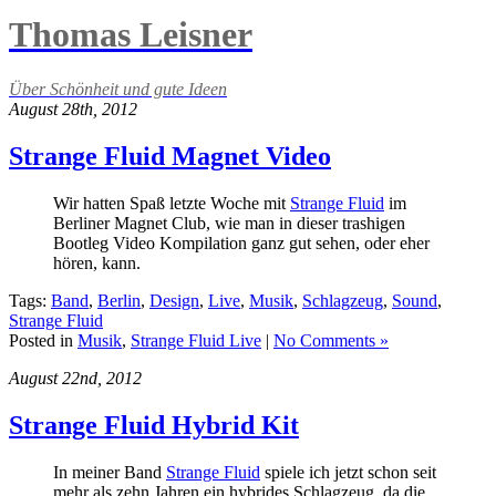
Thomas Leisner
Über Schönheit und gute Ideen
August 28th, 2012
Strange Fluid Magnet Video
Wir hatten Spaß letzte Woche mit
Strange Fluid
im
Berliner Magnet Club, wie man in dieser trashigen
Bootleg Video Kompilation ganz gut sehen, oder eher
hören, kann.
Tags:
Band
,
Berlin
,
Design
,
Live
,
Musik
,
Schlagzeug
,
Sound
,
Strange Fluid
Posted in
Musik
,
Strange Fluid Live
|
No Comments »
August 22nd, 2012
Strange Fluid Hybrid Kit
In meiner Band
Strange Fluid
spiele ich jetzt schon seit
mehr als zehn Jahren ein hybrides Schlagzeug, da die