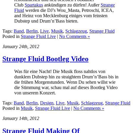
Club
Spartakus
ankündigen zu dürfen! Außer
Strange
Fluid
werden die DJ’s Wou_Masta, Petroschi, ICEA,
and Heinz von Mecklenburg einiges vom feinsten
Dubstep und Drum’n’Bass bieten.
Tags:
Band
,
Berlin
,
Live
,
Musik
,
Schlagzeug
,
Strange Fluid
Posted in
Strange Fluid Live
|
No Comments »
January 24th, 2012
Strange Fluid Bootleg Video
Was für eine Nacht! Die Musik floss nahtlos von
dunklem Dubstep hin zu straightem Drum’n’Bass bis in
die frühen Morgenstunden. Wenn Du sehen willst wie
die Stimmung war, schau mal auf dieses Bootleg Video
von unserem Konzert.
Tags:
Band
,
Berlin
,
Design
,
Live
,
Musik
,
Schlagzeug
,
Strange Fluid
Posted in
Musik
,
Strange Fluid Live
|
No Comments »
January 14th, 2012
Strange Fluid Making Of