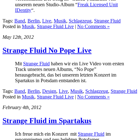
unserem neuen Studio-Album “
Freak Licensed Unit
IDentity
“.
Tags:
Band
,
Berlin
,
Live
,
Musik
,
Schlagzeug
,
Strange Fluid
Posted in
Musik
,
Strange Fluid Live
|
No Comments »
May 12th, 2012
Strange Fluid No Pope Live
Mit
Strange Fluid
haben wir ein Live Video vom ersten
Track unseres neuen Albums, “No Pope”
herausgebracht, das bei unserem letzten Konzert im
Spartakus in Potsdam entstanden ist.
Tags:
Band
,
Berlin
,
Design
,
Live
,
Musik
,
Schlagzeug
,
Strange Fluid
Posted in
Musik
,
Strange Fluid Live
|
No Comments »
February 4th, 2012
Strange Fluid im Spartakus
Ich freue mich ein Konzert mit
Strange Fluid
im
renommierten und neu belebten Potsdamer