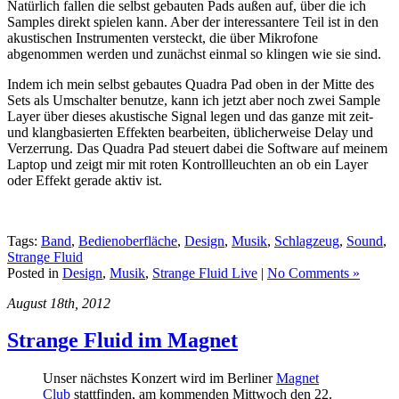
Natürlich fallen die selbst gebauten Pads außen auf, über die ich
Samples direkt spielen kann. Aber der interessantere Teil ist in den
akustischen Instrumenten versteckt, die über Mikrofone
abgenommen werden und zunächst einmal so klingen wie sie sind.
Indem ich mein selbst gebautes Quadra Pad oben in der Mitte des
Sets als Umschalter benutze, kann ich jetzt aber noch zwei Sample
Layer über dieses akustische Signal legen und das ganze mit zeit-
und klangbasierten Effekten bearbeiten, üblicherweise Delay und
Verzerrung. Das Quadra Pad steuert dabei die Software auf meinem
Laptop und zeigt mir mit roten Kontrollleuchten an ob ein Layer
oder Effekt gerade aktiv ist.
Tags:
Band
,
Bedienoberfläche
,
Design
,
Musik
,
Schlagzeug
,
Sound
,
Strange Fluid
Posted in
Design
,
Musik
,
Strange Fluid Live
|
No Comments »
August 18th, 2012
Strange Fluid im Magnet
Unser nächstes Konzert wird im Berliner
Magnet
Club
stattfinden, am kommenden Mittwoch den 22.