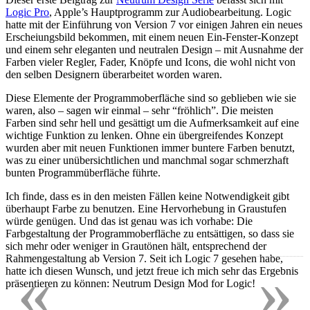
Logic Pro
, Apple’s Hauptprogramm zur Audiobearbeitung. Logic
hatte mit der Einführung von Version 7 vor einigen Jahren ein neues
Erscheiungsbild bekommen, mit einem neuen Ein-Fenster-Konzept
und einem sehr eleganten und neutralen Design – mit Ausnahme der
Farben vieler Regler, Fader, Knöpfe und Icons, die wohl nicht von
den selben Designern überarbeitet worden waren.
Diese Elemente der Programmoberfläche sind so geblieben wie sie
waren, also – sagen wir einmal – sehr “fröhlich”. Die meisten
Farben sind sehr hell und gesättigt um die Aufmerksamkeit auf eine
wichtige Funktion zu lenken. Ohne ein übergreifendes Konzept
wurden aber mit neuen Funktionen immer buntere Farben benutzt,
was zu einer unübersichtlichen und manchmal sogar schmerzhaft
bunten Programmüberfläche führte.
Ich finde, dass es in den meisten Fällen keine Notwendigkeit gibt
überhaupt Farbe zu benutzen. Eine Hervorhebung in Graustufen
würde genügen. Und das ist genau was ich vorhabe: Die
Farbgestaltung der Programmoberfläche zu entsättigen, so dass sie
sich mehr oder weniger in Grautönen hält, entsprechend der
Rahmengestaltung ab Version 7. Seit ich Logic 7 gesehen habe,
«
»
hatte ich diesen Wunsch, und jetzt freue ich mich sehr das Ergebnis
präsentieren zu können: Neutrum Design Mod for Logic!