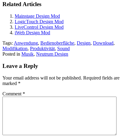
Related Articles
Mainstage Design Mod
LogicTouch Design Mod
LiveControl Design Mod
iWeb Design Mod
Tags:
Anwendung
,
Bedienoberfläche
,
Design
,
Download
,
Modifikation
,
Produktivität
,
Sound
Posted in
Musik
,
Neutrum Design
Leave a Reply
Your email address will not be published.
Required fields are
marked
*
Comment
*