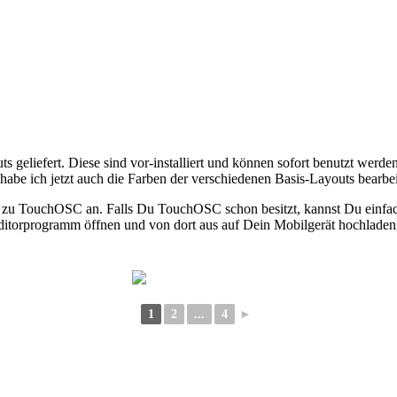
s geliefert. Diese sind vor-installiert und können sofort benutzt werd
abe ich jetzt auch die Farben der verschiedenen Basis-Layouts bearbei
zu TouchOSC an. Falls Du TouchOSC schon besitzt, kannst Du einfach
itorprogramm öffnen und von dort aus auf Dein Mobilgerät hochladen,
1
2
...
4
►