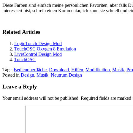
Diese Farben sind einfach meine persönlichen Favoriten, aber falls Du 
interessiert bist, schreib einen Kommentar, ich kann sie schnell und e
Related Articles
LogicTouch Design Mod
TouchOSC Oxygen 8 Emulation
LiveControl Design Mod
TouchOSC
Tags:
Bedienoberfläche
,
Download
,
Hilfen
,
Modifikation
,
Musik
,
Pro
Posted in
Design
,
Musik
,
Neutrum Design
Leave a Reply
Your email address will not be published.
Required fields are marked